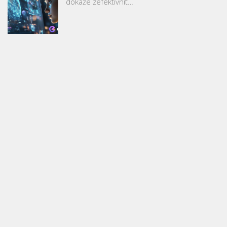
dokáže zefektivnit…