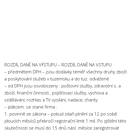
ROZDÍL DANĚ NA VÝSTUPU – ROZDÍL DANĚ NA VSTUPU
– předmětem DPH – jsou dodávky téměř všechny druhy zboží
a poskytování služeb v tuzemsku a do tuz. odvážené
– od DPH jsou osvobozeny : poštovní služby, zdravotní s. a
zboží, finanční činnosti , pojišťovací služby, výchova a
vzdělávání, rozhlas a TV vysílání, nadace, charity
– plátcem: se stane firma :
1. povinně ze zákona – pokud zdaň.plnění za 12 po sobě
jdoucích měsíců překročí registrační limit 1 mil. Po zjištění této
skutečnosti se musí do 15 dnů násl. měsíce zaregistrovat