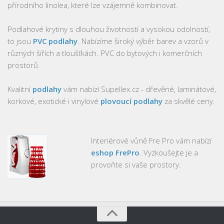
přírodního linolea, které lze vzájemně kombinovat.
Podlahové krytiny s dlouhou životností a vysokou odolností,
to jsou
PVC podlahy
. Nabízíme široký výběr barev a vzorů v
různých šířích a tloušťkách. PVC do bytových i komerčních
prostorů.
Kvalitní
podlahy
vám nabízí Supellex.cz - dřevěné, laminátové,
korkové, exotické i vinylové
plovoucí podlahy
za skvělé ceny.
Interiérové vůně Fre Pro vám nabízí
eshop FrePro
. Vyzkoušejte je a
provoňte si vaše prostory.