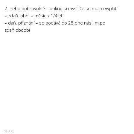
2. nebo dobrovolně – pokud si myslí že se mu to vyplatí
– zdaň. obd. – měsíc x 1/4letí
– daň. přiznání – se podává do 25.dne násl. m.po
zdaň.období
SHARE