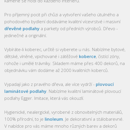
kamene se hodí do každého interiéru.
Pro příjemný pocit při chůzi a vytvoření vašeho útulného a
pohodového bydlení dodáváme kvalitní vícevrstvé i masivní
dřevěné podlahy
a parkety od předních výrobců. Dřevo -
jedinečné a originální.
Vybíráte-li koberec, určitě si vyberete u nás. Nabízíme bytové,
dětské, vlněné, vpichované i zátěžové
koberce
, čistící zóny,
rohože i umělé trávníky. Skladem máme přes 400 dekorů, na
objednávku vám dodáme až 2000 kvalitních koberců.
Vypadají jako z pravého dřeva, ale více vydrží -
plovoucí
laminátové podlahy
. Nabízíme kvalitní laminátové plovoucí
podlahy Egger. Imitace, která vás okouzlí.
Hygienické, nealergické, vyrobené z obnovitelných materiálů,
100% přírodní, to je
linoleum
. Je dekorativní a stálobarevné.
V nabídce pro vás máme mnoho různých barev a dekorů