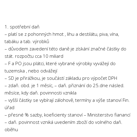
Chemie
Dějepis
Doprava a Logistika
1. spotřební daň
Ekologie
– platí se z pohonných hmot , lihu a destilátu, piva, vína,
tabáku a tab. výrobků
Ekonomie
– důvodem zavedení této daně je získání značné částky do
Fyzika
stát. rozpočtu cca 10 miliard
Informatika
– F a PO jsou plátci, které vybrané výrobky vyvážejí do
tuzemska , nebo odvážejí
Jazyky
– SD je přirážkou, je součástí základu pro výpočet DPH
Management
– zdaň. obd. je 1 měsíc, – daň. přiznání do 25.dne násled.
Marketing
měsíce, kdy daň. povinnosti vznikla
– vyšší částky se vybírají zálohově, termíny a výše stanoví Fin.
Němčina
úřad
Občanská nauka
– přesné % sazby, koeficienty stanoví – Ministerstvo fianancí
– daň. povinnost vzniká uvedením zboží do volného daň.
Pedagogika
oběhu
Právo