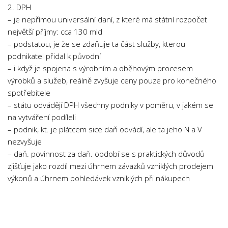
2. DPH
Psychologie a Sociologie
– je nepřímou universální daní, z které má státní rozpočet
Společenské vědy
největší příjmy: cca 130 mld
Technika
– podstatou, je že se zdaňuje ta část služby, kterou
podnikatel přidal k původní
Účetnictví
– i když je spojena s výrobním a oběhovým procesem
Zdravotnictví
výrobků a služeb, reálně zvyšuje ceny pouze pro konečného
spotřebitele
Zeměpis
– státu odvádějí DPH všechny podniky v poměru, v jakém se
Novinky
na vytváření podíleli
– podnik, kt. je plátcem sice daň odvádí, ale ta jeho N a V
nezvyšuje
– daň. povinnost za daň. období se s praktických důvodů
zjišťuje jako rozdíl mezi úhrnem závazků vzniklých prodejem
výkonů a úhrnem pohledávek vzniklých při nákupech